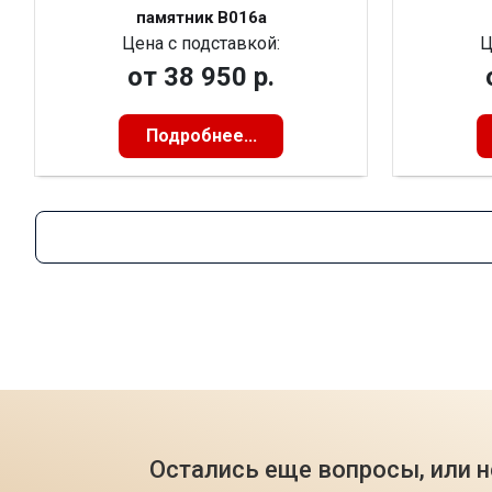
памятник В016а
Цена с подставкой:
Ц
от
38 950 р.
Подробнее...
1
2
3
4
Остались еще вопросы, или н