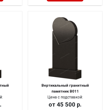
итный
Вертикальный гранитный
памятник В011
й:
Цена с подставкой:
.
от
45 500 р.