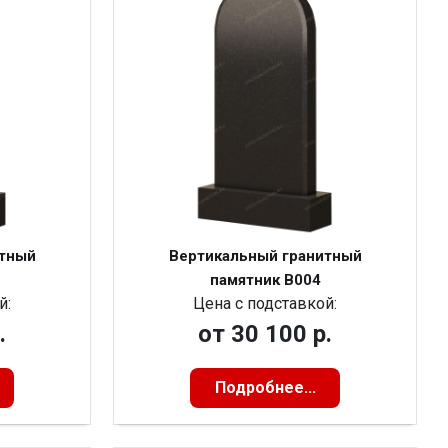
итный
Вертикальный гранитный
памятник В004
й:
Цена с подставкой:
.
от
30 100 р.
Подробнее...