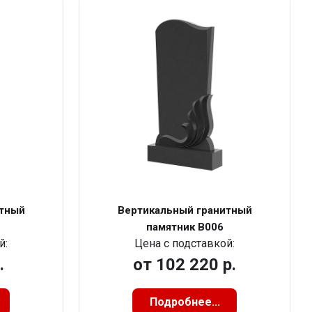
итный
Вертикальный гранитный
памятник В006
й:
Цена с подставкой:
.
от
102 220 р.
Подробнее...