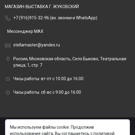
МАГАЗИН-ВЫСТАВКА Г. ЖУКОВСКИЙ
+7 (916)915-32-96 (вх. звонки и WhatsApp)
Мессенджер MAX
stellamaster@yandex.ru
Россия, Московская область, Село Быково, Театральная
улица, 1, стр. 7
Часы работы: вт-пт с 10:00 до 16:00
Часы работы: сб-вс с 9:00 до 16:00
© 2026 stellamaster.ru | «Стелла Мастер» Гранитная
Мы используем файлы cookie. Продолжив
мастерская |
использование сайта, Вы соглашаетесь с политикой