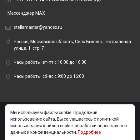
Мессенджер MAX
stellamaster@yandex.ru
Россия, Московская область, Село Быково, Театральная
улица, 1, стр. 7
Часы работы: вт-пт с 10:00 до 16:00
Часы работы: сб-вс с 9:00 до 16:00
© 2026 stellamaster.ru | «Стелла Мастер» Гранитная
Мы используем файлы cookie. Продолжив
мастерская |
использование сайта, Вы соглашаетесь с политикой
использования файлов cookie, обработки персональных
Изготовление и установка памятников на могилу в
данных и конфиденциальности.
Подробнее
Москве и Московской области