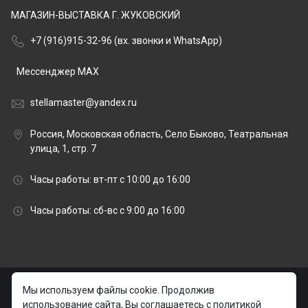
МАГАЗИН-ВЫСТАВКА Г. ЖУКОВСКИЙ
+7 (916)915-32-96 (вх. звонки и WhatsApp)
Мессенджер MAX
stellamaster@yandex.ru
Россия, Московская область, Село Быково, Театральная
улица, 1, стр. 7
Часы работы: вт-пт с 10:00 до 16:00
Часы работы: сб-вс с 9:00 до 16:00
© 2026 stellamaster.ru | «Стелла Мастер» Гранитная
Мы используем файлы cookie. Продолжив
мастерская |
использование сайта, Вы соглашаетесь с политикой