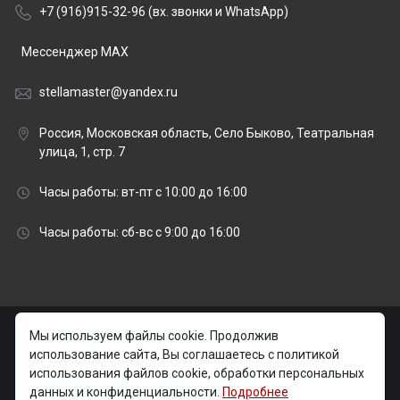
+7 (916)915-32-96 (вх. звонки и WhatsApp)
Мессенджер MAX
stellamaster@yandex.ru
Россия, Московская область, Село Быково, Театральная
улица, 1, стр. 7
Часы работы: вт-пт с 10:00 до 16:00
Часы работы: сб-вс с 9:00 до 16:00
© 2026 stellamaster.ru | «Стелла Мастер» Гранитная
Мы используем файлы cookie. Продолжив
мастерская |
использование сайта, Вы соглашаетесь с политикой
использования файлов cookie, обработки персональных
Изготовление и установка памятников на могилу в
данных и конфиденциальности.
Подробнее
Москве и Московской области