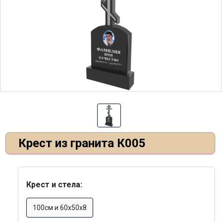
Крест из гранита К005
Крест и стела:
100см и 60х50х8