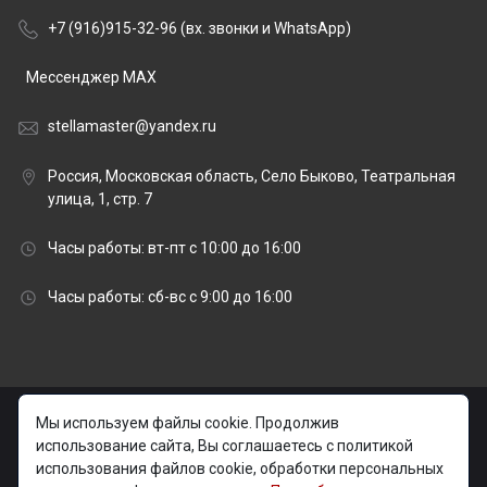
+7 (916)915-32-96 (вх. звонки и WhatsApp)
Мессенджер MAX
stellamaster@yandex.ru
Россия, Московская область, Село Быково, Театральная
улица, 1, стр. 7
Часы работы: вт-пт с 10:00 до 16:00
Часы работы: сб-вс с 9:00 до 16:00
© 2026 stellamaster.ru | «Стелла Мастер» Гранитная
Мы используем файлы cookie. Продолжив
мастерская |
использование сайта, Вы соглашаетесь с политикой
использования файлов cookie, обработки персональных
Изготовление и установка памятников на могилу в