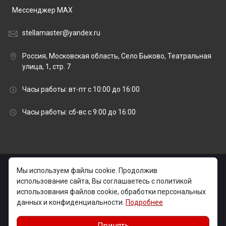
Мессенджер MAX
stellamaster@yandex.ru
Россия, Московская область, Село Быково, Театральная
улица, 1, стр. 7
Часы работы: вт-пт с 10:00 до 16:00
Часы работы: сб-вс с 9:00 до 16:00
© 2026 stellamaster.ru | «Стелла Мастер» Гранитная
Мы используем файлы cookie. Продолжив
мастерская |
использование сайта, Вы соглашаетесь с политикой
использования файлов cookie, обработки персональных
Изготовление и установка памятников на могилу в
данных и конфиденциальности.
Подробнее
Москве и Московской области
Принять