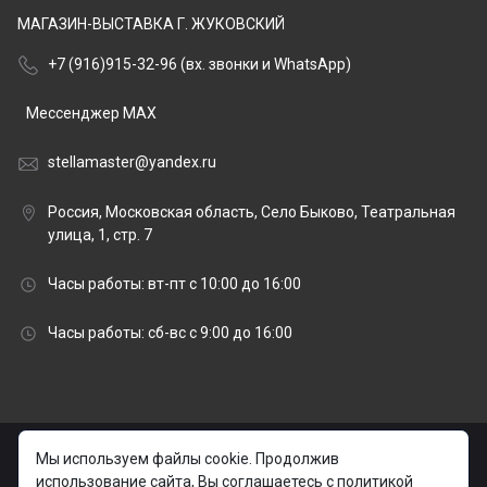
МАГАЗИН-ВЫСТАВКА Г. ЖУКОВСКИЙ
+7 (916)915-32-96 (вх. звонки и WhatsApp)
Мессенджер MAX
stellamaster@yandex.ru
Россия, Московская область, Село Быково, Театральная
улица, 1, стр. 7
Часы работы: вт-пт с 10:00 до 16:00
Часы работы: сб-вс с 9:00 до 16:00
© 2026 stellamaster.ru | «Стелла Мастер» Гранитная
Мы используем файлы cookie. Продолжив
мастерская |
использование сайта, Вы соглашаетесь с политикой