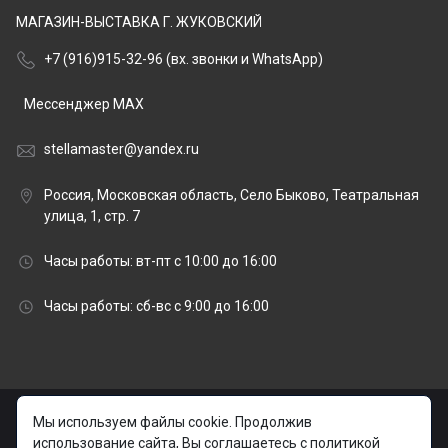
МАГАЗИН-ВЫСТАВКА Г. ЖУКОВСКИЙ
+7 (916)915-32-96 (вх. звонки и WhatsApp)
Мессенджер MAX
stellamaster@yandex.ru
Россия, Московская область, Село Быково, Театральная
улица, 1, стр. 7
Часы работы: вт-пт с 10:00 до 16:00
Часы работы: сб-вс с 9:00 до 16:00
© 2026 stellamaster.ru | «Стелла Мастер» Гранитная
Мы используем файлы cookie. Продолжив
мастерская |
использование сайта, Вы соглашаетесь с политикой