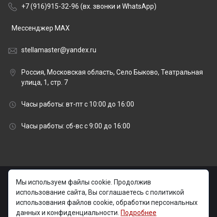
+7 (916)915-32-96 (вх. звонки и WhatsApp)
Мессенджер MAX
stellamaster@yandex.ru
Россия, Московская область, Село Быково, Театральная
улица, 1, стр. 7
Часы работы: вт-пт с 10:00 до 16:00
Часы работы: сб-вс с 9:00 до 16:00
© 2026 stellamaster.ru | «Стелла Мастер» Гранитная
Мы используем файлы cookie. Продолжив
мастерская |
использование сайта, Вы соглашаетесь с политикой
использования файлов cookie, обработки персональных
Изготовление и установка памятников на могилу в
данных и конфиденциальности.
Подробнее
Москве и Московской области