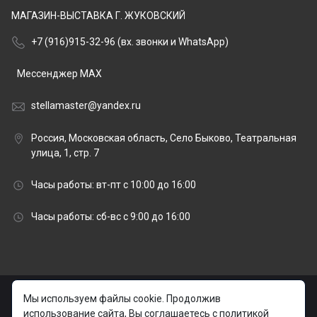
МАГАЗИН-ВЫСТАВКА Г. ЖУКОВСКИЙ
+7 (916)915-32-96 (вх. звонки и WhatsApp)
Мессенджер MAX
stellamaster@yandex.ru
Россия, Московская область, Село Быково, Театральная
улица, 1, стр. 7
Часы работы: вт-пт с 10:00 до 16:00
Часы работы: сб-вс с 9:00 до 16:00
© 2026 stellamaster.ru | «Стелла Мастер» Гранитная
Мы используем файлы cookie. Продолжив
мастерская |
использование сайта, Вы соглашаетесь с политикой