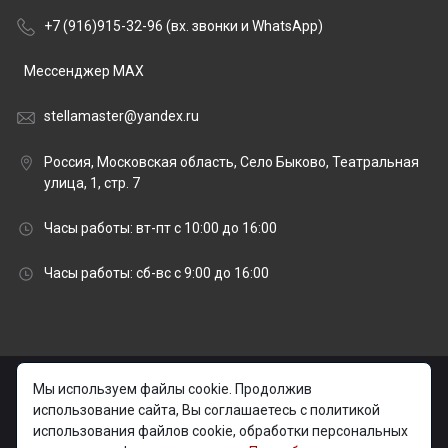
+7 (916)915-32-96 (вх. звонки и WhatsApp)
Мессенджер MAX
stellamaster@yandex.ru
Россия, Московская область, Село Быково, Театральная
улица, 1, стр. 7
Часы работы: вт-пт с 10:00 до 16:00
Часы работы: сб-вс с 9:00 до 16:00
© 2026 stellamaster.ru | «Стелла Мастер» Гранитная
Мы используем файлы cookie. Продолжив
мастерская |
использование сайта, Вы соглашаетесь с политикой
использования файлов cookie, обработки персональных
Изготовление и установка памятников на могилу в